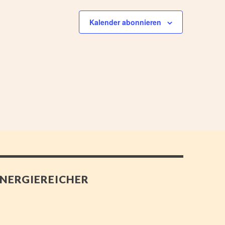
v
i
Kalender abonnieren
g
a
t
i
o
n
NERGIEREICHER