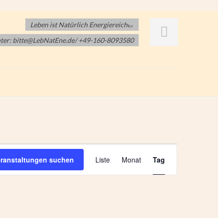
Leben ist Natürlich Energiereicher
nter: bitte@LebNatEne.de/ +49-160-8093580
V
eranstaltungen suchen
Liste
Monat
Tag
e
r
a
n
s