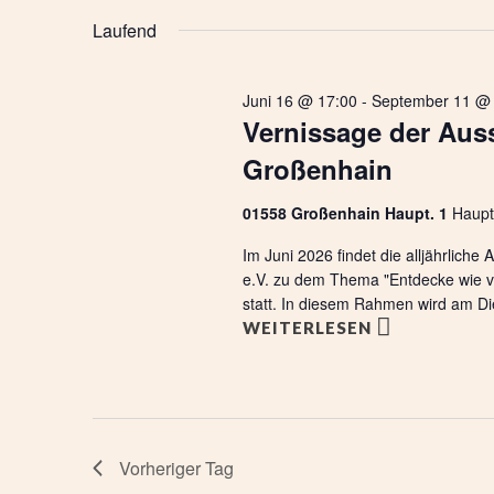
wählen.
t
Laufend
a
l
Juni 16 @ 17:00
-
September 11 @ 
t
Vernissage der Auss
u
Großenhain
n
g
01558 Großenhain Haupt. 1
Haupt
e
Im Juni 2026 findet die alljährlich
n
e.V. zu dem Thema "Entdecke wie vie
S
statt. In diesem Rahmen wird am Di
u
WEITERLESEN
c
h
e
u
Vorheriger Tag
n