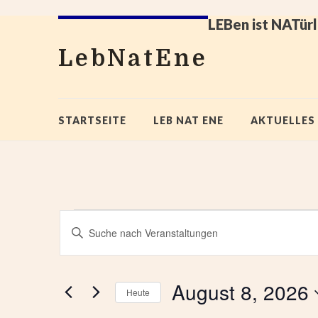
LEBen ist NATürl
LebNatEne
STARTSEITE
LEB NAT ENE
AKTUELLES
V
Bitte
e
Schlüsselwort
eingeben.
r
Suche
a
nach
August 8, 2026
Heute
Veranstaltungen
n
Schlüsselwort.
Datum
s