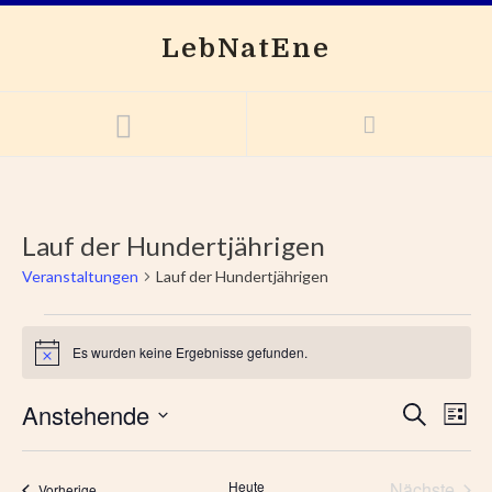
LebNatEne
Lauf der Hundertjährigen
Veranstaltungen
Lauf der Hundertjährigen
Es wurden keine Ergebnisse gefunden.
Hinweis
Anstehende
V
V
Suche
Liste
e
e
Datum
r
wählen.
r
Heute
Nächste
a
Veranstaltungen
Vorherige