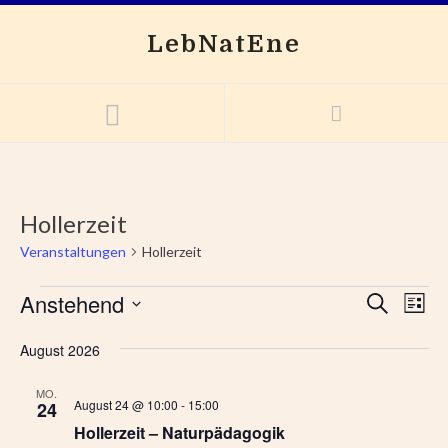
LebNatEne
Hollerzeit
Veranstaltungen
Hollerzeit
Anstehend
V
V
Suche
Liste
e
e
Datum
r
wählen.
August 2026
r
a
a
n
MO.
August 24 @ 10:00
-
15:00
n
24
s
Hollerzeit – Naturpädagogik
s
t