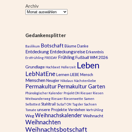
Archiv
Gedankensplitter
Botschaft
Bäume
Danke
Basilikum
Entdeckung
Entdeckungsreise
Erkenntnis
Frühling
Fußball WM 2026
Erstfrühling
FREIDAY
Leben
Grundlage
Hochbeet
Hollerzeit
LebNatEne
Lernen
LIEBE
Mensch
Menschen
Neugier
Nikolaus
Nächstenliebe
Permakultur
Permakultur Garten
Phänologischer Kalender
Projekt ON
Riesaer Riesen
Weitwanderweg
Riesaer Riesenwette
Samen
Stahltrail
Selbsttest
SuSaT ON
Tag der Sachsen
unsere Projekte
Verstehen
Tomate
Vorfrühling
Weihnachskalender
Weg
Weihnacht
Weihnachten
Weihnachtsbotschaft