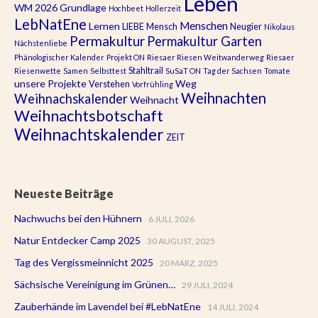
Leben
WM 2026
Grundlage
Hochbeet
Hollerzeit
LebNatEne
Menschen
Lernen
LIEBE
Mensch
Neugier
Nikolaus
Permakultur
Permakultur Garten
Nächstenliebe
Phänologischer Kalender
Projekt ON
Riesaer Riesen Weitwanderweg
Riesaer
Stahltrail
Riesenwette
Samen
Selbsttest
SuSaT ON
Tag der Sachsen
Tomate
unsere Projekte
Weg
Verstehen
Vorfrühling
Weihnachten
Weihnachskalender
Weihnacht
Weihnachtsbotschaft
Weihnachtskalender
ZEIT
Neueste Beiträge
Nachwuchs bei den Hühnern
6 JULI, 2026
Natur Entdecker Camp 2025
30 AUGUST, 2025
Tag des Vergissmeinnicht 2025
20 MÄRZ, 2025
Sächsische Vereinigung im Grünen…
29 JULI, 2024
Zauberhände im Lavendel bei #LebNatEne
14 JULI, 2024