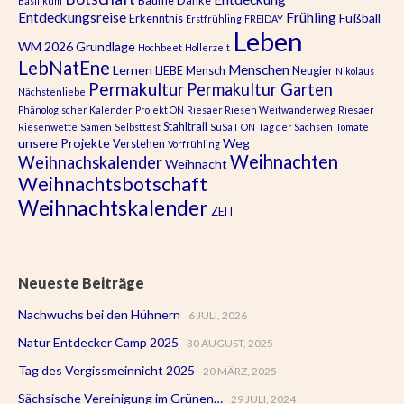
Bäume
Danke
Basilikum
Entdeckungsreise
Frühling
Fußball
Erkenntnis
Erstfrühling
FREIDAY
Leben
WM 2026
Grundlage
Hochbeet
Hollerzeit
LebNatEne
Menschen
Lernen
LIEBE
Mensch
Neugier
Nikolaus
Permakultur
Permakultur Garten
Nächstenliebe
Phänologischer Kalender
Projekt ON
Riesaer Riesen Weitwanderweg
Riesaer
Stahltrail
Riesenwette
Samen
Selbsttest
SuSaT ON
Tag der Sachsen
Tomate
unsere Projekte
Weg
Verstehen
Vorfrühling
Weihnachten
Weihnachskalender
Weihnacht
Weihnachtsbotschaft
Weihnachtskalender
ZEIT
Neueste Beiträge
Nachwuchs bei den Hühnern
6 JULI, 2026
Natur Entdecker Camp 2025
30 AUGUST, 2025
Tag des Vergissmeinnicht 2025
20 MÄRZ, 2025
Sächsische Vereinigung im Grünen…
29 JULI, 2024