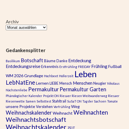
Archiv
Gedankensplitter
Botschaft
Entdeckung
Bäume
Danke
Basilikum
Entdeckungsreise
Frühling
Fußball
Erkenntnis
Erstfrühling
FREIDAY
Leben
WM 2026
Grundlage
Hochbeet
Hollerzeit
LebNatEne
Menschen
Lernen
LIEBE
Mensch
Neugier
Nikolaus
Permakultur
Permakultur Garten
Nächstenliebe
Phänologischer Kalender
Projekt ON
Riesaer Riesen Weitwanderweg
Riesaer
Stahltrail
Riesenwette
Samen
Selbsttest
SuSaT ON
Tag der Sachsen
Tomate
unsere Projekte
Weg
Verstehen
Vorfrühling
Weihnachten
Weihnachskalender
Weihnacht
Weihnachtsbotschaft
Weihnachtskalender
ZEIT