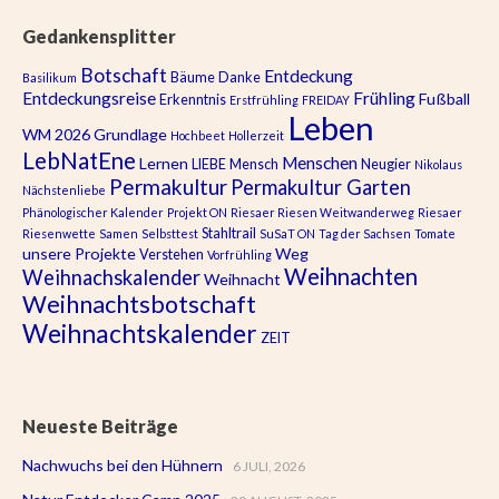
Gedankensplitter
Botschaft
Entdeckung
Bäume
Danke
Basilikum
Entdeckungsreise
Frühling
Fußball
Erkenntnis
Erstfrühling
FREIDAY
Leben
WM 2026
Grundlage
Hochbeet
Hollerzeit
LebNatEne
Menschen
Lernen
LIEBE
Mensch
Neugier
Nikolaus
Permakultur
Permakultur Garten
Nächstenliebe
Phänologischer Kalender
Projekt ON
Riesaer Riesen Weitwanderweg
Riesaer
Stahltrail
Riesenwette
Samen
Selbsttest
SuSaT ON
Tag der Sachsen
Tomate
unsere Projekte
Weg
Verstehen
Vorfrühling
Weihnachten
Weihnachskalender
Weihnacht
Weihnachtsbotschaft
Weihnachtskalender
ZEIT
Neueste Beiträge
Nachwuchs bei den Hühnern
6 JULI, 2026