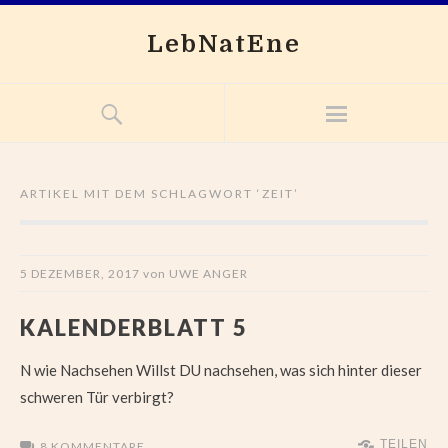
LebNatEne
ARTIKEL MIT DEM SCHLAGWORT ‘
ZEIT
’
5 DEZEMBER, 2017
von
UWE ANGER
KALENDERBLATT 5
N wie Nachsehen Willst DU nachsehen, was sich hinter dieser
schweren Tür verbirgt?
TEILEN
8 KOMMENTARE