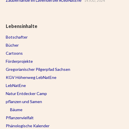
Zauberhände im Lavendel bei #LebNatEne
14 JULI, 2024
Lebensinhalte
Botschafter
Bücher
Cartoons
Förderprojekte
Gregorianischer Pilgerpfad Sachsen
KGV Höhenweg LebNatEne
LebNatEne
Natur Entdecker Camp
pflanzen und Samen
Bäume
Pflanzenvielfalt
Phänologische Kalender