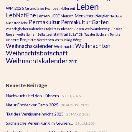
Leben
WM 2026
Grundlage
Hochbeet
Hollerzeit
LebNatEne
Menschen
Lernen
LIEBE
Mensch
Neugier
Nikolaus
Permakultur
Permakultur Garten
Nächstenliebe
Phänologischer Kalender
Projekt ON
Riesaer Riesen Weitwanderweg
Riesaer
Stahltrail
Riesenwette
Samen
Selbsttest
SuSaT ON
Tag der Sachsen
Tomate
unsere Projekte
Weg
Verstehen
Vorfrühling
Weihnachten
Weihnachskalender
Weihnacht
Weihnachtsbotschaft
Weihnachtskalender
ZEIT
Neueste Beiträge
Nachwuchs bei den Hühnern
6 JULI, 2026
Natur Entdecker Camp 2025
30 AUGUST, 2025
Tag des Vergissmeinnicht 2025
20 MÄRZ, 2025
Sächsische Vereinigung im Grünen…
29 JULI, 2024