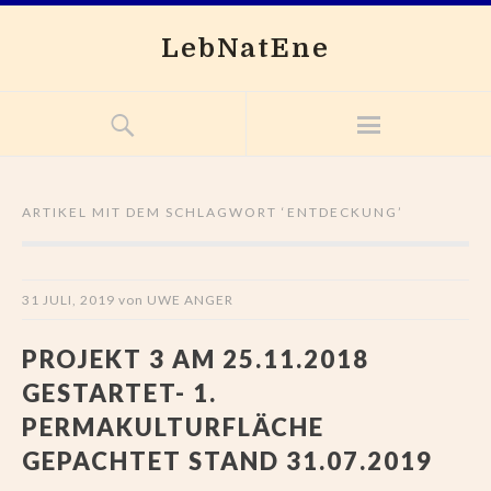
LebNatEne
ARTIKEL MIT DEM SCHLAGWORT ‘
ENTDECKUNG
’
31 JULI, 2019
von
UWE ANGER
PROJEKT 3 AM 25.11.2018
GESTARTET- 1.
PERMAKULTURFLÄCHE
GEPACHTET STAND 31.07.2019