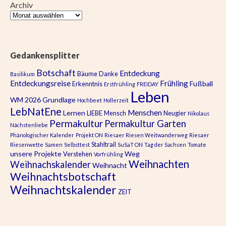
Archiv
Gedankensplitter
Botschaft
Entdeckung
Bäume
Danke
Basilikum
Entdeckungsreise
Frühling
Fußball
Erkenntnis
Erstfrühling
FREIDAY
Leben
WM 2026
Grundlage
Hochbeet
Hollerzeit
LebNatEne
Menschen
Lernen
LIEBE
Mensch
Neugier
Nikolaus
Permakultur
Permakultur Garten
Nächstenliebe
Phänologischer Kalender
Projekt ON
Riesaer Riesen Weitwanderweg
Riesaer
Stahltrail
Riesenwette
Samen
Selbsttest
SuSaT ON
Tag der Sachsen
Tomate
unsere Projekte
Weg
Verstehen
Vorfrühling
Weihnachten
Weihnachskalender
Weihnacht
Weihnachtsbotschaft
Weihnachtskalender
ZEIT