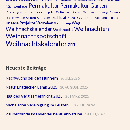
Permakultur
Permakultur Garten
Nächstenliebe
Phänologischer Kalender
Projekt ON
Riesaer Riesen Weitwanderweg
Riesaer
Stahltrail
Riesenwette
Samen
Selbsttest
SuSaT ON
Tag der Sachsen
Tomate
unsere Projekte
Weg
Verstehen
Vorfrühling
Weihnachten
Weihnachskalender
Weihnacht
Weihnachtsbotschaft
Weihnachtskalender
ZEIT
Neueste Beiträge
Nachwuchs bei den Hühnern
6 JULI, 2026
Natur Entdecker Camp 2025
30 AUGUST, 2025
Tag des Vergissmeinnicht 2025
20 MÄRZ, 2025
Sächsische Vereinigung im Grünen…
29 JULI, 2024
Zauberhände im Lavendel bei #LebNatEne
14 JULI, 2024