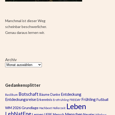
Manchmal ist dieser Weg
scheinbar beschwerlicher.
Genau daraus lernen wir.
Archiv
Gedankensplitter
Botschaft
Entdeckung
Bäume
Danke
Basilikum
Entdeckungsreise
Frühling
Fußball
Erkenntnis
Erstfrühling
FREIDAY
Leben
WM 2026
Grundlage
Hochbeet
Hollerzeit
LebNatEne
Menschen
Lernen
LIEBE
Mensch
Neugier
Nikolaus