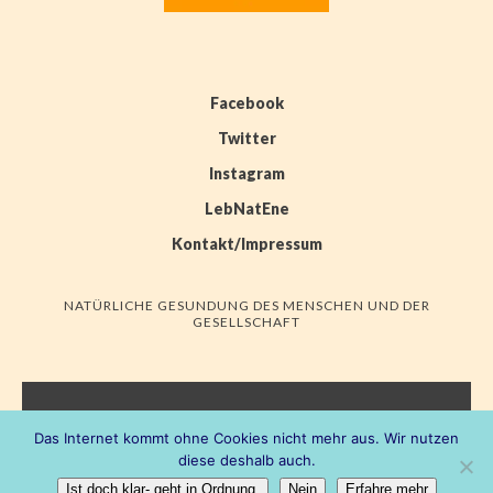
Facebook
Twitter
Instagram
LebNatEne
Kontakt/Impressum
NATÜRLICHE GESUNDUNG DES MENSCHEN UND DER
GESELLSCHAFT
LEBNATENE
Das Internet kommt ohne Cookies nicht mehr aus. Wir nutzen
diese deshalb auch.
HIER WACHSEN RIESENIDEEN
Ist doch klar- geht in Ordnung.
Nein
Erfahre mehr