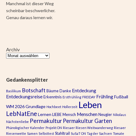
Manchmal ist dieser Weg
scheinbar beschwerlicher.
Genau daraus lernen wir.
Archiv
Gedankensplitter
Botschaft
Entdeckung
Bäume
Danke
Basilikum
Entdeckungsreise
Frühling
Fußball
Erkenntnis
Erstfrühling
FREIDAY
Leben
WM 2026
Grundlage
Hochbeet
Hollerzeit
LebNatEne
Menschen
Lernen
LIEBE
Mensch
Neugier
Nikolaus
Permakultur
Permakultur Garten
Nächstenliebe
Phänologischer Kalender
Projekt ON
Riesaer Riesen Weitwanderweg
Riesaer
Stahltrail
Riesenwette
Samen
Selbsttest
SuSaT ON
Tag der Sachsen
Tomate