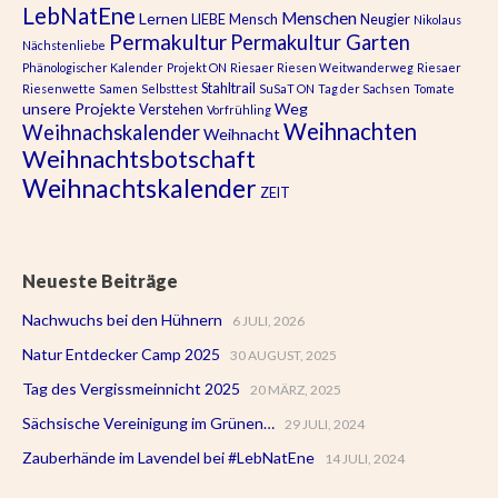
LebNatEne
Menschen
Lernen
LIEBE
Mensch
Neugier
Nikolaus
Permakultur
Permakultur Garten
Nächstenliebe
Phänologischer Kalender
Projekt ON
Riesaer Riesen Weitwanderweg
Riesaer
Stahltrail
Riesenwette
Samen
Selbsttest
SuSaT ON
Tag der Sachsen
Tomate
unsere Projekte
Weg
Verstehen
Vorfrühling
Weihnachten
Weihnachskalender
Weihnacht
Weihnachtsbotschaft
Weihnachtskalender
ZEIT
Neueste Beiträge
Nachwuchs bei den Hühnern
6 JULI, 2026
Natur Entdecker Camp 2025
30 AUGUST, 2025
Tag des Vergissmeinnicht 2025
20 MÄRZ, 2025
Sächsische Vereinigung im Grünen…
29 JULI, 2024
Zauberhände im Lavendel bei #LebNatEne
14 JULI, 2024