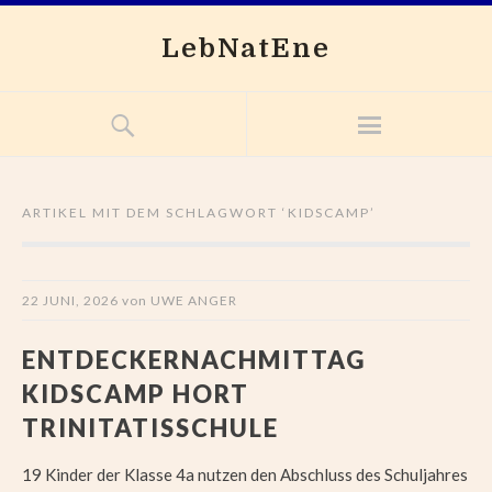
LebNatEne
ARTIKEL MIT DEM SCHLAGWORT ‘
KIDSCAMP
’
22 JUNI, 2026
von
UWE ANGER
ENTDECKERNACHMITTAG
KIDSCAMP HORT
TRINITATISSCHULE
19 Kinder der Klasse 4a nutzen den Abschluss des Schuljahres