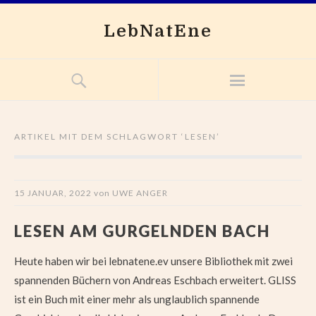
LebNatEne
ARTIKEL MIT DEM SCHLAGWORT ‘
LESEN
’
15 JANUAR, 2022
von
UWE ANGER
LESEN AM GURGELNDEN BACH
Heute haben wir bei lebnatene.ev unsere Bibliothek mit zwei
spannenden Büchern von Andreas Eschbach erweitert. GLISS
ist ein Buch mit einer mehr als unglaublich spannende