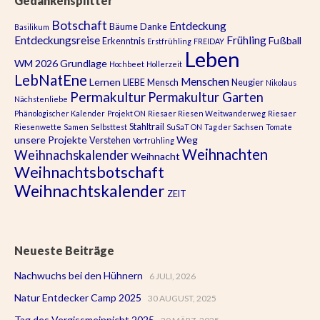
Gedankensplitter
Botschaft
Entdeckung
Bäume
Danke
Basilikum
Entdeckungsreise
Frühling
Fußball
Erkenntnis
Erstfrühling
FREIDAY
Leben
WM 2026
Grundlage
Hochbeet
Hollerzeit
LebNatEne
Menschen
Lernen
LIEBE
Mensch
Neugier
Nikolaus
Permakultur
Permakultur Garten
Nächstenliebe
Phänologischer Kalender
Projekt ON
Riesaer Riesen Weitwanderweg
Riesaer
Stahltrail
Riesenwette
Samen
Selbsttest
SuSaT ON
Tag der Sachsen
Tomate
unsere Projekte
Weg
Verstehen
Vorfrühling
Weihnachten
Weihnachskalender
Weihnacht
Weihnachtsbotschaft
Weihnachtskalender
ZEIT
Neueste Beiträge
Nachwuchs bei den Hühnern
6 JULI, 2026
Natur Entdecker Camp 2025
30 AUGUST, 2025
Tag des Vergissmeinnicht 2025