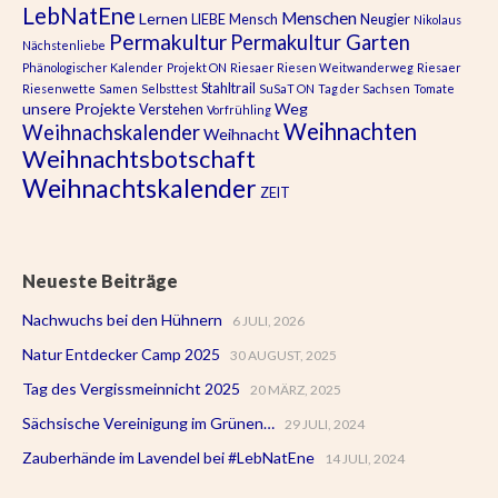
LebNatEne
Menschen
Lernen
LIEBE
Mensch
Neugier
Nikolaus
Permakultur
Permakultur Garten
Nächstenliebe
Phänologischer Kalender
Projekt ON
Riesaer Riesen Weitwanderweg
Riesaer
Stahltrail
Riesenwette
Samen
Selbsttest
SuSaT ON
Tag der Sachsen
Tomate
unsere Projekte
Weg
Verstehen
Vorfrühling
Weihnachten
Weihnachskalender
Weihnacht
Weihnachtsbotschaft
Weihnachtskalender
ZEIT
Neueste Beiträge
Nachwuchs bei den Hühnern
6 JULI, 2026
Natur Entdecker Camp 2025
30 AUGUST, 2025
Tag des Vergissmeinnicht 2025
20 MÄRZ, 2025
Sächsische Vereinigung im Grünen…
29 JULI, 2024
Zauberhände im Lavendel bei #LebNatEne
14 JULI, 2024