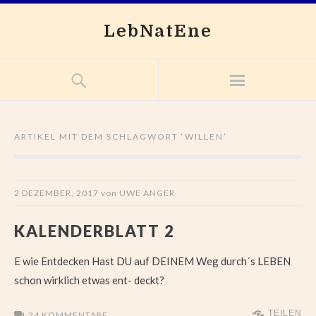
LebNatEne
ARTIKEL MIT DEM SCHLAGWORT ‘
WILLEN
’
2 DEZEMBER, 2017
von
UWE ANGER
KALENDERBLATT 2
E wie Entdecken Hast DU auf DEINEM Weg durch´s LEBEN
schon wirklich etwas ent- deckt?
TEILEN
24 KOMMENTARE