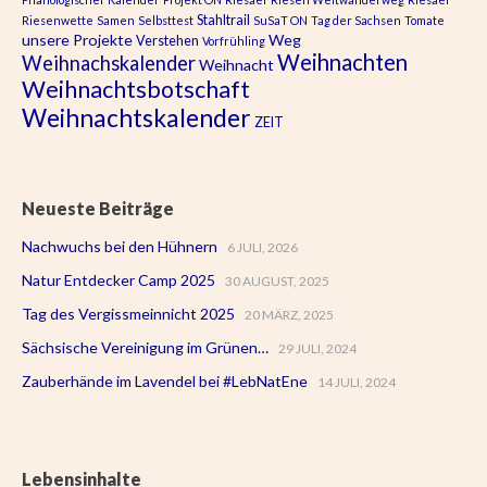
Stahltrail
Riesenwette
Samen
Selbsttest
SuSaT ON
Tag der Sachsen
Tomate
unsere Projekte
Weg
Verstehen
Vorfrühling
Weihnachten
Weihnachskalender
Weihnacht
Weihnachtsbotschaft
Weihnachtskalender
ZEIT
Neueste Beiträge
Nachwuchs bei den Hühnern
6 JULI, 2026
Natur Entdecker Camp 2025
30 AUGUST, 2025
Tag des Vergissmeinnicht 2025
20 MÄRZ, 2025
Sächsische Vereinigung im Grünen…
29 JULI, 2024
Zauberhände im Lavendel bei #LebNatEne
14 JULI, 2024
Lebensinhalte