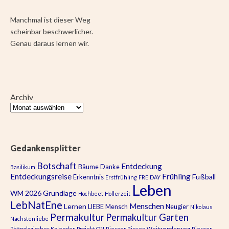
Manchmal ist dieser Weg
scheinbar beschwerlicher.
Genau daraus lernen wir.
Archiv
Gedankensplitter
Botschaft
Entdeckung
Bäume
Danke
Basilikum
Entdeckungsreise
Frühling
Fußball
Erkenntnis
Erstfrühling
FREIDAY
Leben
WM 2026
Grundlage
Hochbeet
Hollerzeit
LebNatEne
Menschen
Lernen
LIEBE
Mensch
Neugier
Nikolaus
Permakultur
Permakultur Garten
Nächstenliebe
Phänologischer Kalender
Projekt ON
Riesaer Riesen Weitwanderweg
Riesaer