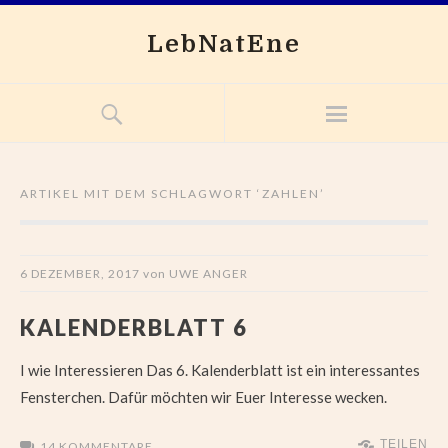
LebNatEne
ARTIKEL MIT DEM SCHLAGWORT ‘
ZAHLEN
’
6 DEZEMBER, 2017
von
UWE ANGER
KALENDERBLATT 6
I wie Interessieren Das 6. Kalenderblatt ist ein interessantes
Fensterchen. Dafür möchten wir Euer Interesse wecken.
TEILEN
14 KOMMENTARE