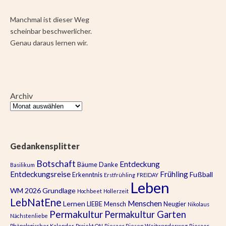
Manchmal ist dieser Weg
scheinbar beschwerlicher.
Genau daraus lernen wir.
Archiv
Gedankensplitter
Botschaft
Entdeckung
Bäume
Danke
Basilikum
Entdeckungsreise
Frühling
Fußball
Erkenntnis
Erstfrühling
FREIDAY
Leben
WM 2026
Grundlage
Hochbeet
Hollerzeit
LebNatEne
Menschen
Lernen
LIEBE
Mensch
Neugier
Nikolaus
Permakultur
Permakultur Garten
Nächstenliebe
Phänologischer Kalender
Projekt ON
Riesaer Riesen Weitwanderweg
Riesaer