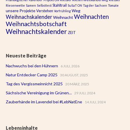
Stahltrail
Riesenwette
Samen
Selbsttest
SuSaT ON
Tag der Sachsen
Tomate
unsere Projekte
Weg
Verstehen
Vorfrühling
Weihnachten
Weihnachskalender
Weihnacht
Weihnachtsbotschaft
Weihnachtskalender
ZEIT
Neueste Beiträge
Nachwuchs bei den Hühnern
6 JULI, 2026
Natur Entdecker Camp 2025
30 AUGUST, 2025
Tag des Vergissmeinnicht 2025
20 MÄRZ, 2025
Sächsische Vereinigung im Grünen…
29 JULI, 2024
Zauberhände im Lavendel bei #LebNatEne
14 JULI, 2024
Lebensinhalte