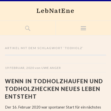
LebNatEne
ARTIKEL MIT DEM SCHLAGWORT ‘
TODHOLZ
’
19 FEBRUAR, 2020
von
UWE ANGER
WENN IN TODHOLZHAUFEN UND
TODHOLZHECKEN NEUES LEBEN
ENTSTEHT
Der 16. Februar 2020 war spontaner Start für ein nächstes