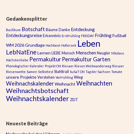
Gedankensplitter
Botschaft
Entdeckung
Bäume
Danke
Basilikum
Entdeckungsreise
Frühling
Fußball
Erkenntnis
Erstfrühling
FREIDAY
Leben
WM 2026
Grundlage
Hochbeet
Hollerzeit
LebNatEne
Menschen
Lernen
LIEBE
Mensch
Neugier
Nikolaus
Permakultur
Permakultur Garten
Nächstenliebe
Phänologischer Kalender
Projekt ON
Riesaer Riesen Weitwanderweg
Riesaer
Stahltrail
Riesenwette
Samen
Selbsttest
SuSaT ON
Tag der Sachsen
Tomate
unsere Projekte
Weg
Verstehen
Vorfrühling
Weihnachten
Weihnachskalender
Weihnacht
Weihnachtsbotschaft
Weihnachtskalender
ZEIT
Neueste Beiträge
Nachwuchs bei den Hühnern