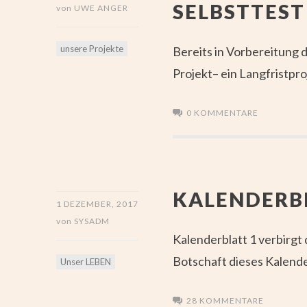
SELBSTTES
von
UWE ANGER
unsere Projekte
Bereits in Vorbereitung
Projekt– ein Langfristpro
0 KOMMENTARE
KALENDERB
1 DEZEMBER, 2017
von
SYSADM
Kalenderblatt 1 verbirgt 
Botschaft dieses Kalende
Unser LEBEN
28 KOMMENTARE