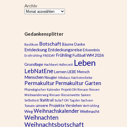
Archiv
Gedankensplitter
Botschaft
Bäume
Danke
Basilikum
Entdeckung
Entdeckungsreise
Erkenntnis
Frühling
Fußball WM 2026
Erstfrühling
FREIDAY
Leben
Grundlage
Hochbeet
Hollerzeit
LebNatEne
Lernen
LIEBE
Mensch
Menschen
Neugier
Nikolaus
Nächstenliebe
Permakultur
Permakultur Garten
Phänologischer Kalender
Projekt ON
Riesaer Riesen
Weitwanderweg
Riesaer Riesenwette
Samen
Stahltrail
Selbsttest
SuSaT ON
Tag der Sachsen
unsere Projekte
Verstehen
Tomate
Vorfrühling
Weihnachskalender
Weg
Weihnacht
Weihnachten
Weihnachtsbotschaft