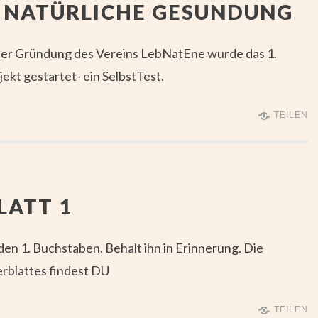
T NATÜRLICHE GESUNDUNG
 der Gründung des Vereins LebNatEne wurde das 1.
jekt gestartet- ein SelbstTest.
TEILEN
LATT 1
den 1. Buchstaben. Behalt ihn in Erinnerung. Die
rblattes findest DU
TEILEN