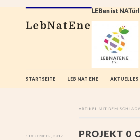
LEBen ist NATürl
LebNatEne
STARTSEITE
LEB NAT ENE
AKTUELLES
ARTIKEL MIT DEM SCHLAG
PROJEKT 0 
1 DEZEMBER, 2017