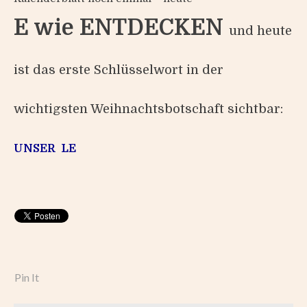
E wie ENTDECKEN
und heute
ist das erste Schlüsselwort in der
wichtigsten Weihnachtsbotschaft sichtbar:
U
N
S
E
R
L
E
Pin It