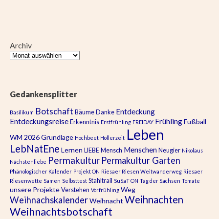
Archiv
Gedankensplitter
Botschaft
Entdeckung
Bäume
Danke
Basilikum
Entdeckungsreise
Frühling
Fußball
Erkenntnis
Erstfrühling
FREIDAY
Leben
WM 2026
Grundlage
Hochbeet
Hollerzeit
LebNatEne
Menschen
Lernen
LIEBE
Mensch
Neugier
Nikolaus
Permakultur
Permakultur Garten
Nächstenliebe
Phänologischer Kalender
Projekt ON
Riesaer Riesen Weitwanderweg
Riesaer
Stahltrail
Riesenwette
Samen
Selbsttest
SuSaT ON
Tag der Sachsen
Tomate
unsere Projekte
Weg
Verstehen
Vorfrühling
Weihnachten
Weihnachskalender
Weihnacht
Weihnachtsbotschaft