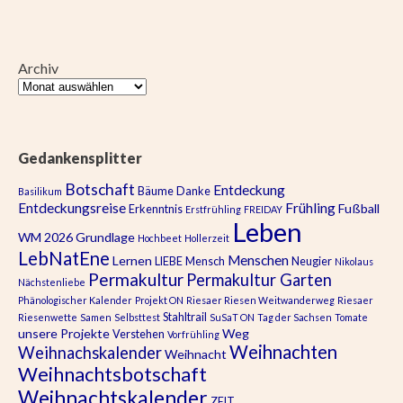
Archiv
Gedankensplitter
Botschaft
Entdeckung
Bäume
Danke
Basilikum
Entdeckungsreise
Frühling
Fußball
Erkenntnis
Erstfrühling
FREIDAY
Leben
WM 2026
Grundlage
Hochbeet
Hollerzeit
LebNatEne
Menschen
Lernen
LIEBE
Mensch
Neugier
Nikolaus
Permakultur
Permakultur Garten
Nächstenliebe
Phänologischer Kalender
Projekt ON
Riesaer Riesen Weitwanderweg
Riesaer
Stahltrail
Riesenwette
Samen
Selbsttest
SuSaT ON
Tag der Sachsen
Tomate
unsere Projekte
Weg
Verstehen
Vorfrühling
Weihnachten
Weihnachskalender
Weihnacht
Weihnachtsbotschaft
Weihnachtskalender
ZEIT