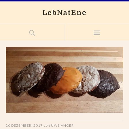
LebNatEne
20 DEZEMBER, 2017
von
UWE ANGER