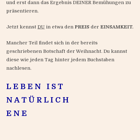
und erst dann das Ergebnis DEINER Bemühungen zu
präsentieren.
Jetzt kennst
DU
in etwa den
PREIS
der
EINSAMKEIT.
Mancher Teil findet sich in der bereits
geschriebenen Botschaft der Weihnacht. Du kannst
diese wie jeden Tag hinter jedem Buchstaben
nachlesen.
L
E
B
E
N
I
S
T
N
A
T
Ü
R
L
I
C
H
E
N
E